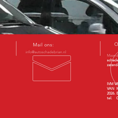
O
Mail ons:
info@autoschadebrian.nl
Maanda
schade
zaterd
IVM V
VAN M
2026. 
tel. 0