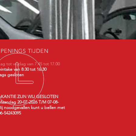
PENINGS TIJDEN
g tot vrijdag van 7.45 tot 17.00
intake van 8:30 tot 16:30
ags gesloten
AKANTIE ZIJN WIJ GESLOTEN
aandag 20-07-2026 T/M 07-08-
Bij noodgevallen kunt u bellen met
6-54243095