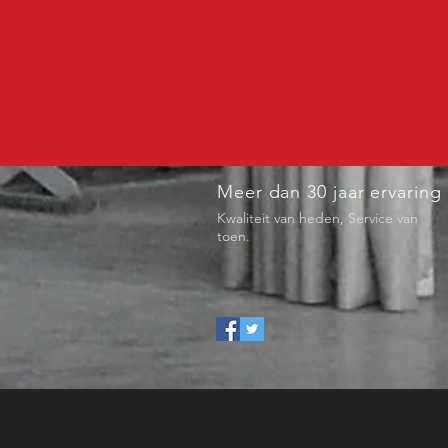
Meer dan 30 jaar ervaring
Kwaliteit van heden, Service van
toen.