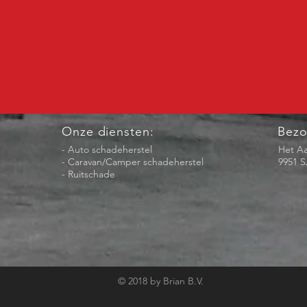
Onze diensten:
Bezo
- Auto schadeherstel
Het Aa
- Caravan/Camper schadeherstel
9951 
- Ruitschade
© 2018 by Brian B.V.