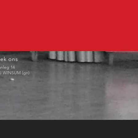
ek ons
nleg 14
SJ WINSUM (gn)