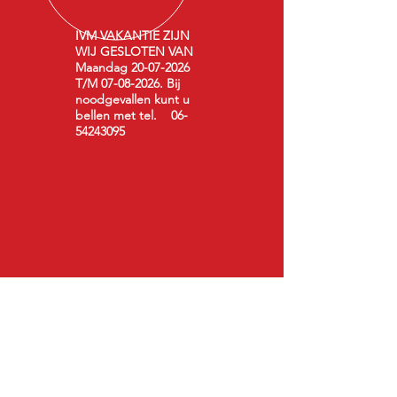
IVM VAKANTIE ZIJN
WIJ GESLOTEN VAN
Maandag
20-07-2026
T/M
07-08-2026
. Bij
noodgevallen kunt u
bellen met tel.
06-
54243095
Meer dan 30 jaar ervaring
Kwaliteit van heden, Service van toen.