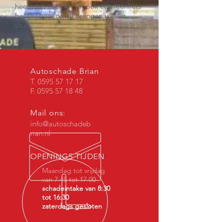
heeft,dan hebben wij ook een leenfiets
beschikbaar,of wij brengen u even
thuis.
Autoschade Brian
T.
0595 57 17 17
F. 0595 57 18 48
Mail ons:
info@autoschadeb
rian.nl
OPENINGS TIJDEN
Maandag tot vrijdag
van 7.45 tot 17.00
schadeintake van 8:30
tot 16:30
zaterdags gesloten