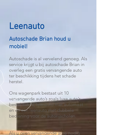
Leenauto
Autoschade Brian houd u
mobiel!
Autoschade is al vervelend genoeg. Als
service krijgt u bij autoschade Brian in
overleg een gratis vervangende auto
ter beschikking tijdens het schade
herstel.
Ons wagenpark bestaat uit 10
vervangende auto’s zoals luxe auto’s
bestel auto’s, leenauto met automaat
en en een leenauto met dubbele
bediening voor de autorijscholen.
Als u geen vervangende auto nodig