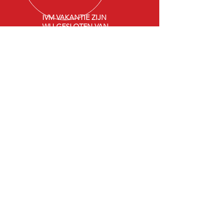
IVM VAKANTIE ZIJN
WIJ GESLOTEN VAN
Maandag
20-07-2026
T/M
07-08-2026
. Bij
noodgevallen kunt u
bellen met tel.
06-
54243095
Meer dan 30 jaar ervaring
Kwaliteit van heden, Service van toen.