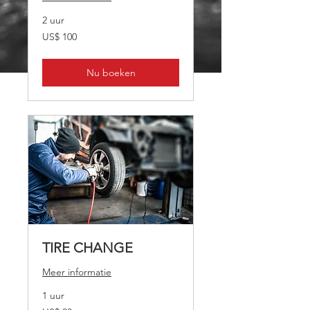
2 uur
100
US$ 100
Amerikaanse
dollar
Nu boeken
TIRE CHANGE
Meer informatie
1 uur
30