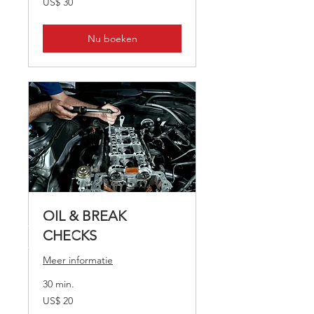
US$ 30
Amerikaanse
dollar
Nu boeken
OIL & BREAK
CHECKS
Meer informatie
30 min.
20
US$ 20
Amerikaanse
dollar