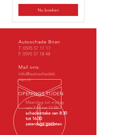
Nu boeken
Autoschade Brian
T.
0595 57 17 17
F. 0595 57 18 48
Mail ons:
info@autoschadeb
rian.nl
OPENINGS TIJDEN
Maandag tot vrijdag
van 7.45 tot 17.00
schadeintake van 8:30
tot 16:30
zaterdags gesloten