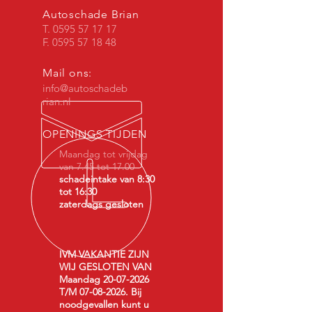
Autoschade Brian
T.
0595 57 17 17
F. 0595 57 18 48
Mail ons:
info@autoschadeb
rian.nl
OPENINGS TIJDEN
Maandag tot vrijdag
van 7.45 tot 17.00
schadeintake van 8:30
tot 16:30
zaterdags gesloten
IVM VAKANTIE ZIJN
WIJ GESLOTEN VAN
Maandag
20-07-2026
T/M
07-08-2026
. Bij
noodgevallen kunt u