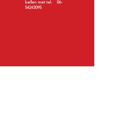
bellen met tel.
06-
54243095
Meer dan 30 jaar ervaring
Kwaliteit van heden, Service van toen.
Onze diensten:
- Auto schadeherstel
- Caravan/Camper schadeherstel