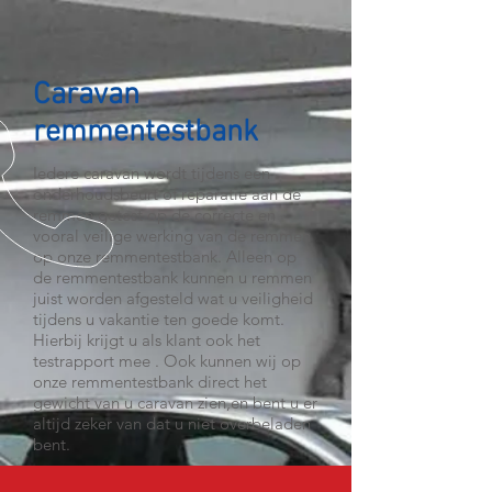
Caravan
remmentestbank
Iedere caravan wordt tijdens een
onderhoudsbeurt of reparatie aan de
remmen getest op de correcte en
vooral veilige werking van de remmen
op onze remmentestbank. Alleen op
de remmentestbank kunnen u remmen
juist worden afgesteld wat u veiligheid
tijdens u vakantie ten goede komt.
Hierbij krijgt u als klant ook het
testrapport mee . Ook kunnen wij op
onze remmentestbank direct het
gewicht van u caravan zien,en bent u er
altijd zeker van dat u niet overbeladen
bent.