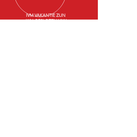
IVM VAKANTIE ZIJN
WIJ GESLOTEN VAN
Maandag
20-07-2026
T/M
07-08-2026
. Bij
noodgevallen kunt u
bellen met tel.
06-
54243095
Meer dan 30 jaar ervaring
Kwaliteit van heden, Service van toen.