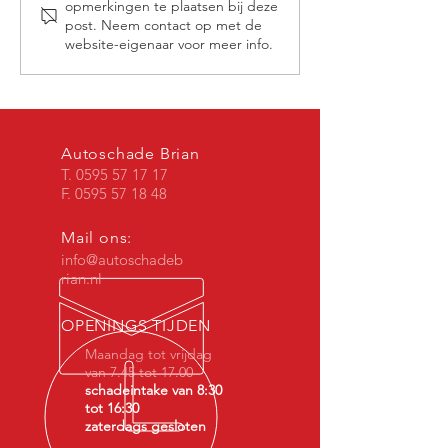
opmerkingen te plaatsen bij deze
post. Neem contact op met de
website-eigenaar voor meer info.
Autoschade Brian
T.
0595 57 17 17
F. 0595 57 18 48
Mail ons:
info@autoschadeb
rian.nl
OPENINGS TIJDEN
Maandag tot vrijdag
van 7.45 tot 17.00
schadeintake van 8:30
tot 16:30
zaterdags gesloten