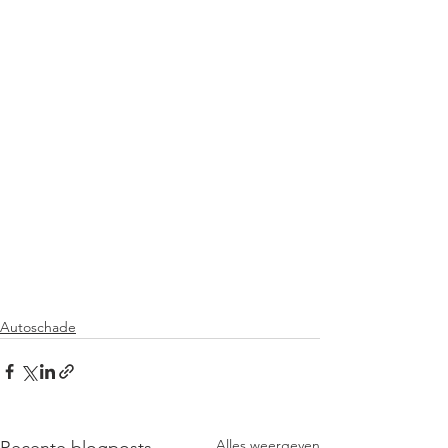
Autoschade
Alles weergeven
Recente blogposts